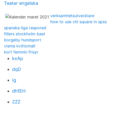
Teater engelska
verksamhetsutvecklare
how to use chi square in spss
spanska liga raspored
fillers stockholm bast
borgeby hundsport
visma kvittomall
kort feminin frisyr
kxAp
dqD
Ig
dhfEH
ZZZ