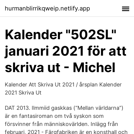
hurmanblirrikqweip.netlify.app
Kalender "502SL"
januari 2021 för att
skriva ut - Michel
Kalender Att Skriva Ut 2021 / årsplan Kalender
2021 Skriva Ut
DAT 2013. Ilmmiid gaskkas (“Mellan världarna”)
är en fantasiroman om två syskon som
försvinner från människovärlden. Inlägg från
februari, 2021 - Färgfabriken är en konsthall och