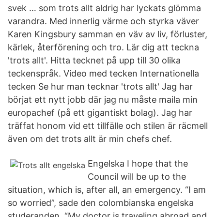
svek … som trots allt aldrig har lyckats glömma
varandra. Med innerlig värme och styrka väver
Karen Kingsbury samman en väv av liv, förluster,
kärlek, återförening och tro. Lär dig att teckna
'trots allt'. Hitta tecknet på upp till 30 olika
teckenspråk. Video med tecken Internationella
tecken Se hur man tecknar 'trots allt' Jag har
börjat ett nytt jobb där jag nu måste maila min
europachef (på ett gigantiskt bolag). Jag har
träffat honom vid ett tillfälle och stilen är räcmell
även om det trots allt är min chefs chef.
Engelska I hope that the
Council will be up to the
situation, which is, after all, an emergency. “I am
so worried”, sade den colombianska engelska
studeranden. “My doctor is traveling abroad and