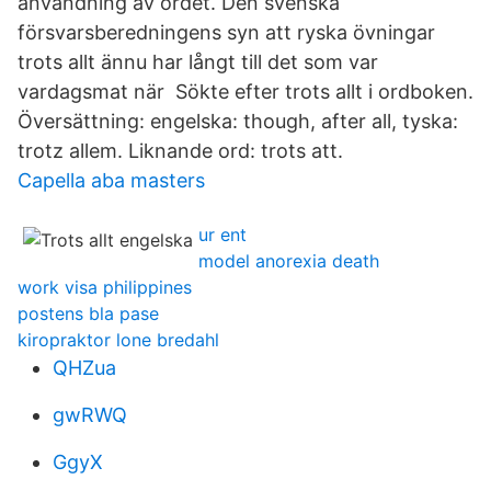
användning av ordet. Den svenska
försvarsberedningens syn att ryska övningar
trots allt ännu har långt till det som var
vardagsmat när Sökte efter trots allt i ordboken.
Översättning: engelska: though, after all, tyska:
trotz allem. Liknande ord: trots att.
Capella aba masters
ur ent
model anorexia death
work visa philippines
postens bla pase
kiropraktor lone bredahl
QHZua
gwRWQ
GgyX